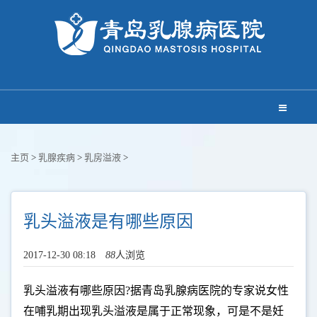
主页
>
乳腺疾病
>
乳房溢液
>
乳头溢液是有哪些原因
2017-12-30 08:18
88
人浏览
乳头溢液有哪些原因?据青岛乳腺病医院的专家说女性
在哺乳期出现乳头溢液是属于正常现象，可是不是妊