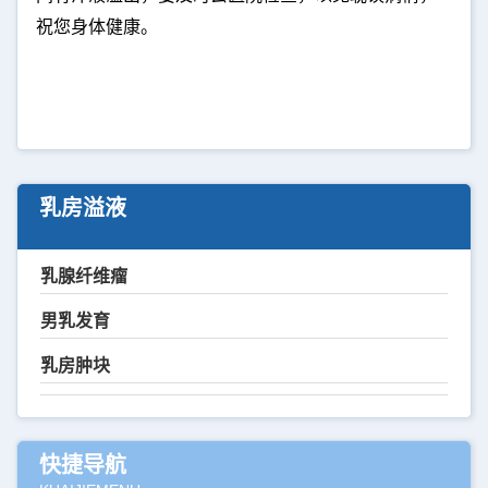
祝您身体健康。
乳房溢液
乳腺纤维瘤
男乳发育
乳房肿块
快捷导航