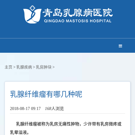
主页
>
乳腺疾病
>
乳房肿块
>
乳腺纤维瘤有哪几种呢
2018-08-17 09:17
168
人浏览
乳腺纤维瘤被称为乳房无痛性肿物，少许带有乳房微疼或
乳晕溢液。