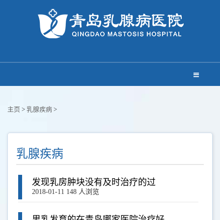
主页
>
乳腺疾病
>
乳腺疾病
发现乳房肿块没有及时治疗的过
2018-01-11
148 人浏览
男乳发育的在青岛哪家医院治疗好