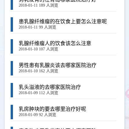
2018-01-11
189 人浏览
患乳腺纤维瘤的在饮食上要怎么注意呢
2018-01-11
99 人浏览
乳腺纤维瘤人的饮食该怎么注意
2018-01-10
107 人浏览
男性患有乳腺炎该去哪家医院治疗
2018-01-10
162 人浏览
乳头溢液的去哪家医院治疗
2018-01-09
112 人浏览
乳房肿块的要去哪里治疗好呢
2018-01-09
92 人浏览