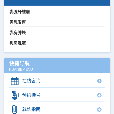
乳腺纤维瘤
男乳发育
乳房肿块
乳房溢液
快捷导航
KUAIJIEMENU
在线咨询
预约挂号
就诊指南