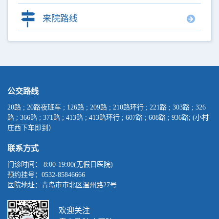
来院路线
公交路线
20路 ; 20路夜班车 ; 126路 ; 209路 ; 210路环行 ; 221路 ; 303路 ; 326
路 ; 366路 ; 371路 ; 413路 ; 413路环行 ; 607路 ; 608路 ; 936路; (小村
庄西下车即到）
联系方式
门诊时间： 8:00-19:00(无假日医院)
预约挂号：
0532-85846666
医院地址：青岛市市北区温州路27号
欢迎关注