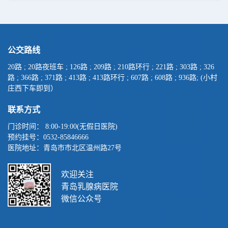
公交路线
20路 ; 20路夜班车 ; 126路 ; 209路 ; 210路环行 ; 221路 ; 303路 ; 326
路 ; 366路 ; 371路 ; 413路 ; 413路环行 ; 607路 ; 608路 ; 936路; (小村
庄西下车即到）
联系方式
门诊时间： 8:00-19:00(无假日医院)
预约挂号：
0532-85846666
医院地址：青岛市市北区温州路27号
欢迎关注
青岛乳腺病医院
微信公众号